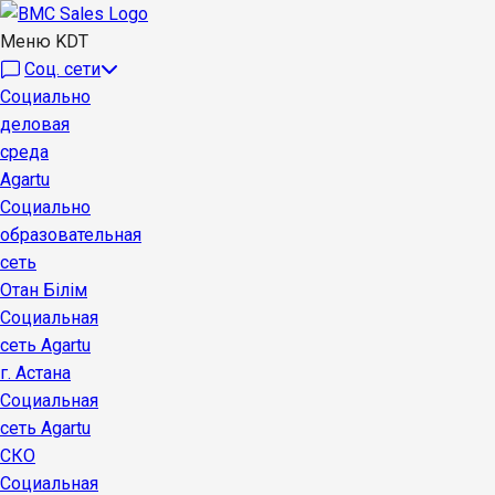
Меню KDT
Соц. сети
Социально
деловая
среда
Agartu
Социально
образовательная
сеть
Отан Бiлiм
Социальная
сеть Agartu
г. Астана
Социальная
сеть Agartu
СКО
Социальная