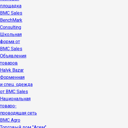
площадка
BMC Sales
BenchMark
Consulting
Школьная
форма от
BMC Sales
Объявления
товаров
Halyk Bazar
Форменная
и спец. одежда
от BMC Sales
Национальная
товаро-
проводящая сеть
BMC Agro
Торговый дом "Асем"