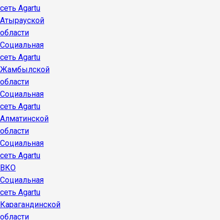
сеть Agartu
Атырауской
области
Социальная
сеть Agartu
Жамбылской
области
Социальная
сеть Agartu
Алматинской
области
Социальная
сеть Agartu
ВКО
Социальная
сеть Agartu
Карагандинской
области