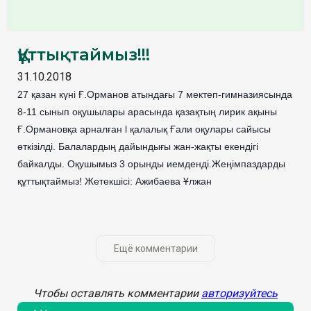
Құттықтаймыз!!!
31.10.2018
27 қазан күні Ғ.Орманов атындағы 7 мектеп-гимназиясында
8-11 сынып оқушылары арасында қазақтың лирик ақыны
Ғ.Ормановқа арналған l қалалық Ғали оқулары сайысы
өткізілді. Балалардың дайындығы жан-жақты екендігі
байкалды. Оқушымыз 3 орынды иемденді.Жеңімпаздарды
құттықтаймыз! Жетекшісі: Ажибаева Ұлжан
Ещё комментарии
Чтобы оставлять комментарии
авторизуйтесь