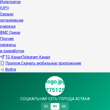
Интегратор
(UPI)
Сервис
организации
очереди
BMC Queue
Прочие
сервисы
в разработке
TG Канал
Telegram Канал
Прилож.
Скачать мобильное приложение
Войти
СОЦИАЛЬНАЯ СЕТЬ ГОРОДА АСТАНА
KZ
RU
EN