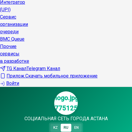
Интегратор
(UPI)
Сервис
организации
очереди
BMC Queue
Прочие
сервисы
в разработке
TG Канал
Telegram Канал
Прилож.
Скачать мобильное приложение
Войти
СОЦИАЛЬНАЯ СЕТЬ ГОРОДА АСТАНА
KZ
RU
EN