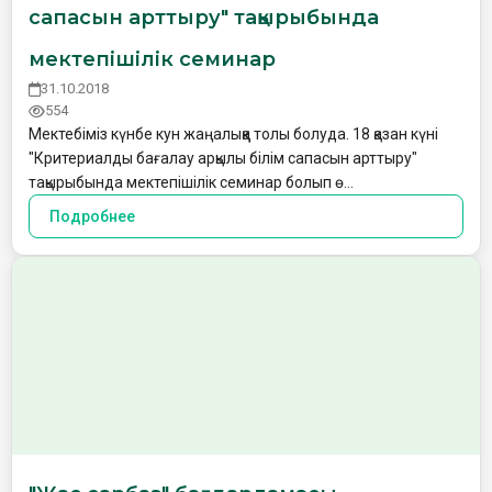
сапасын арттыру" тақырыбында
мектепішілік семинар
31.10.2018
554
Мектебіміз күнбе кун жаңалыққа толы болуда. 18 қазан күні
"Критериалды бағалау арқылы білім сапасын арттыру"
тақырыбында мектепішілік семинар болып ө…
Подробнее