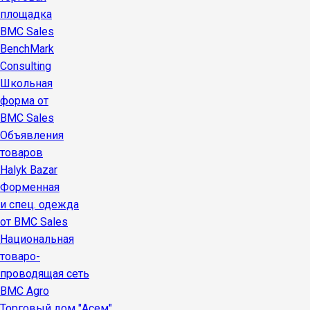
площадка
BMC Sales
BenchMark
Consulting
Школьная
форма от
BMC Sales
Объявления
товаров
Halyk Bazar
Форменная
и спец. одежда
от BMC Sales
Национальная
товаро-
проводящая сеть
BMC Agro
Торговый дом "Асем"