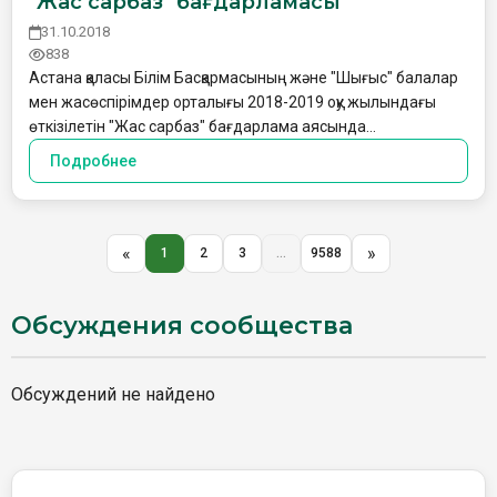
"Жас сарбаз" бағдарламасы
31.10.2018
838
Астана қаласы Білім Басқармасының және "Шығыс" балалар
мен жасөспірімдер орталығы 2018-2019 оқу жылындағы
өткізілетін "Жас сарбаз" бағдарлама аясында…
Подробнее
«
»
1
2
3
...
9588
Обсуждения сообщества
Обсуждений не найдено