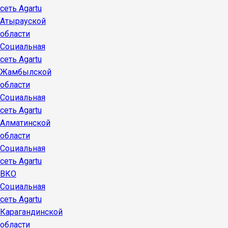
сеть Agartu
Атырауской
области
Социальная
сеть Agartu
Жамбылской
области
Социальная
сеть Agartu
Алматинской
области
Социальная
сеть Agartu
ВКО
Социальная
сеть Agartu
Карагандинской
области