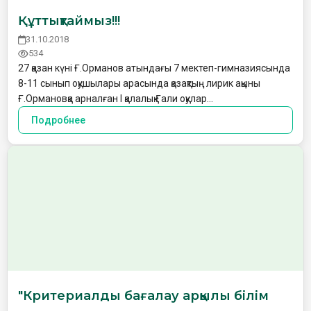
Құттықтаймыз!!!
31.10.2018
534
27 қазан күні Ғ.Орманов атындағы 7 мектеп-гимназиясында
8-11 сынып оқушылары арасында қазақтың лирик ақыны
Ғ.Ормановқа арналған l қалалық Ғали оқулар…
Подробнее
"Критериалды бағалау арқылы білім