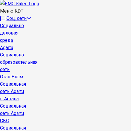
Меню KDT
Соц. сети
Социально
деловая
среда
Agartu
Социально
образовательная
сеть
Отан Бiлiм
Социальная
сеть Agartu
г. Астана
Социальная
сеть Agartu
СКО
Социальная