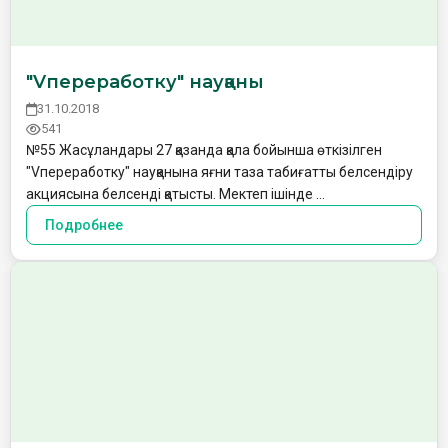
"Vпереработку" науқаны
31.10.2018
541
№55 Жасұландары 27 қазанда қала бойынша өткізілген
"Vпереработку" науқанына яғни таза табиғатты белсендіру
акциясына белсенді қатысты. Мектеп ішінде …
Подробнее