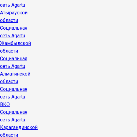
сеть Agartu
Атырауской
области
Социальная
сеть Agartu
Жамбылской
области
Социальная
сеть Agartu
Алматинской
области
Социальная
сеть Agartu
ВКО
Социальная
сеть Agartu
Карагандинской
области