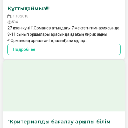
Құттықтаймыз!!!
31.10.2018
534
27 қазан күні Ғ.Орманов атындағы 7 мектеп-гимназиясында
8-11 сынып оқушылары арасында қазақтың лирик ақыны
Ғ.Ормановқа арналған l қалалық Ғали оқулар…
Подробнее
"Критериалды бағалау арқылы білім