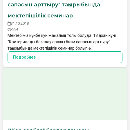
сапасын арттыру" тақырыбында
мектепішілік семинар
31.10.2018
554
Мектебіміз күнбе кун жаңалыққа толы болуда. 18 қазан күні
"Критериалды бағалау арқылы білім сапасын арттыру"
тақырыбында мектепішілік семинар болып ө…
Подробнее