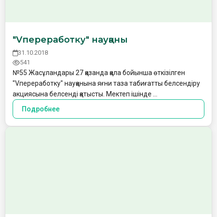
"Vпереработку" науқаны
31.10.2018
541
№55 Жасұландары 27 қазанда қала бойынша өткізілген
"Vпереработку" науқанына яғни таза табиғатты белсендіру
акциясына белсенді қатысты. Мектеп ішінде …
Подробнее