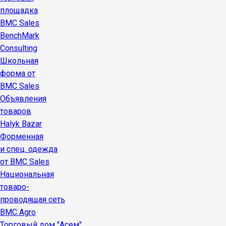
площадка
BMC Sales
BenchMark
Consulting
Школьная
форма от
BMC Sales
Объявления
товаров
Halyk Bazar
Форменная
и спец. одежда
от BMC Sales
Национальная
товаро-
проводящая сеть
BMC Agro
Торговый дом "Асем"