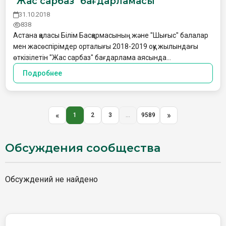
"Жас сарбаз" бағдарламасы
31.10.2018
838
Астана қаласы Білім Басқармасының және "Шығыс" балалар
мен жасөспірімдер орталығы 2018-2019 оқу жылындағы
өткізілетін "Жас сарбаз" бағдарлама аясында…
Подробнее
«
»
1
2
3
...
9589
Обсуждения сообщества
Обсуждений не найдено