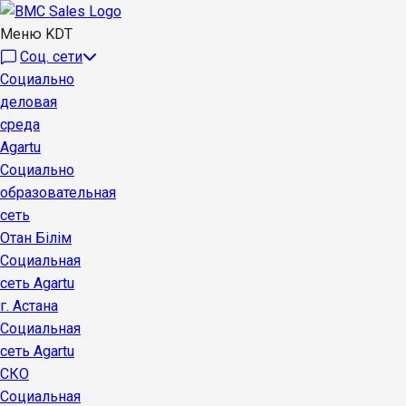
Меню KDT
Соц. сети
Социально
деловая
среда
Agartu
Социально
образовательная
сеть
Отан Бiлiм
Социальная
сеть Agartu
г. Астана
Социальная
сеть Agartu
СКО
Социальная