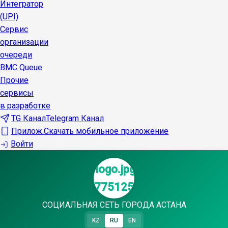
Интегратор
(UPI)
Сервис
организации
очереди
BMC Queue
Прочие
сервисы
в разработке
TG Канал
Telegram Канал
Прилож.
Скачать мобильное приложение
Войти
СОЦИАЛЬНАЯ СЕТЬ ГОРОДА АСТАНА
KZ
RU
EN