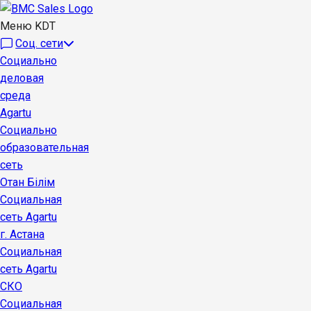
Меню KDT
Соц. сети
Социально
деловая
среда
Agartu
Социально
образовательная
сеть
Отан Бiлiм
Социальная
сеть Agartu
г. Астана
Социальная
сеть Agartu
СКО
Социальная