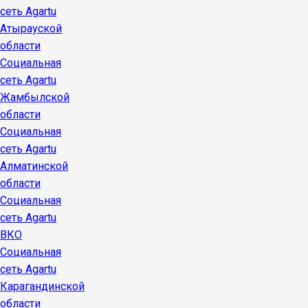
сеть Agartu
Атырауской
области
Социальная
сеть Agartu
Жамбылской
области
Социальная
сеть Agartu
Алматинской
области
Социальная
сеть Agartu
ВКО
Социальная
сеть Agartu
Карагандинской
области