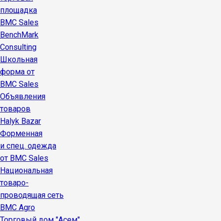
площадка
BMC Sales
BenchMark
Consulting
Школьная
форма от
BMC Sales
Объявления
товаров
Halyk Bazar
Форменная
и спец. одежда
от BMC Sales
Национальная
товаро-
проводящая сеть
BMC Agro
Торговый дом "Асем"