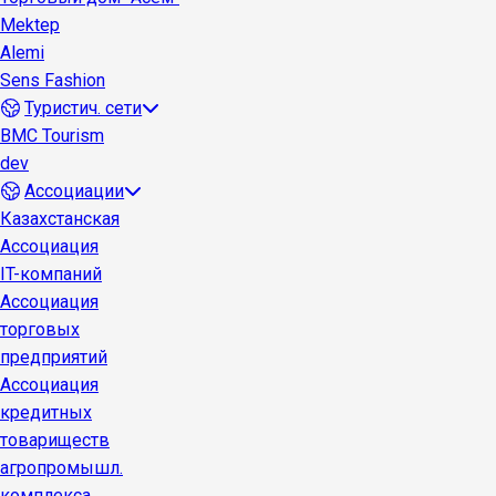
Mektep
Alemi
Sens Fashion
Туристич. сети
BMC Tourism
dev
Ассоциации
Казахстанская
Ассоциация
IT-компаний
Ассоциация
торговых
предприятий
Ассоциация
кредитных
товариществ
агропромышл.
комплекса