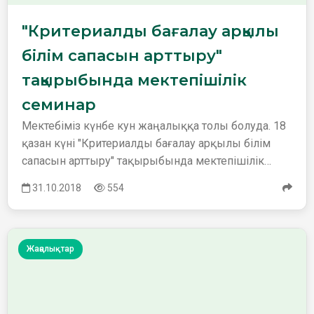
"Критериалды бағалау арқылы
білім сапасын арттыру"
тақырыбында мектепішілік
семинар
Мектебіміз күнбе кун жаңалыққа толы болуда. 18
қазан күні "Критериалды бағалау арқылы білім
сапасын арттыру" тақырыбында мектепішілік
семинар болып ө…
31.10.2018
554
Жаңалықтар