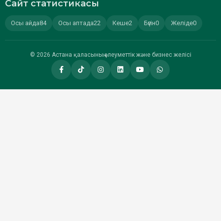
Сайт статистикасы
Осы айда
84
Осы аптада
22
Кеше
2
Бүгін
0
Желіде
0
© 2026 Астана қаласының әлеуметтік және бизнес желісі