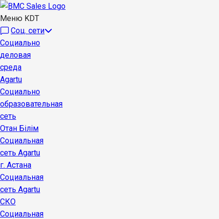
Меню KDT
Соц. сети
Социально
деловая
среда
Agartu
Социально
образовательная
сеть
Отан Бiлiм
Социальная
сеть Agartu
г. Астана
Социальная
сеть Agartu
СКО
Социальная