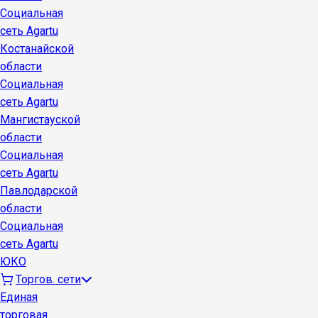
Социальная
сеть Agartu
Костанайской
области
Социальная
сеть Agartu
Мангистауской
области
Социальная
сеть Agartu
Павлодарской
области
Социальная
сеть Agartu
ЮКО
Торгов. сети
Единая
торговая