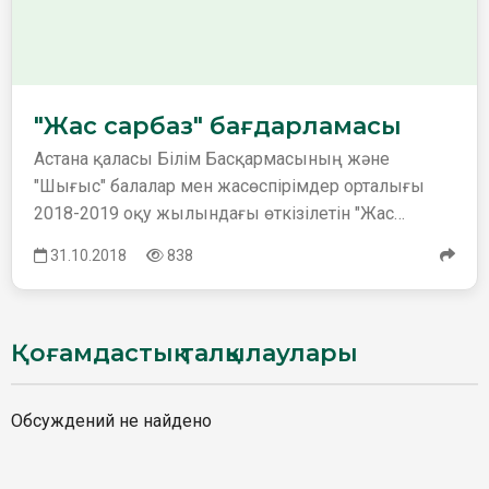
"Жас сарбаз" бағдарламасы
Астана қаласы Білім Басқармасының және
"Шығыс" балалар мен жасөспірімдер орталығы
2018-2019 оқу жылындағы өткізілетін "Жас
сарбаз" бағдарлама аясында…
31.10.2018
838
Қоғамдастық талқылаулары
Обсуждений не найдено