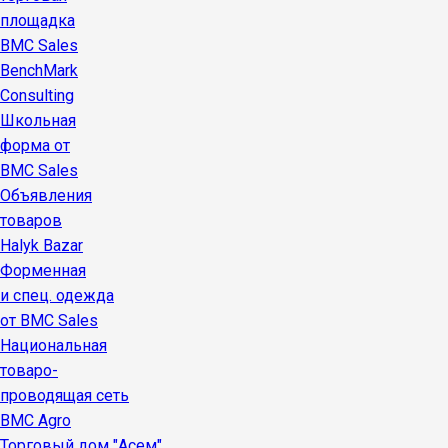
площадка
BMC Sales
BenchMark
Consulting
Школьная
форма от
BMC Sales
Объявления
товаров
Halyk Bazar
Форменная
и спец. одежда
от BMC Sales
Национальная
товаро-
проводящая сеть
BMC Agro
Торговый дом "Асем"