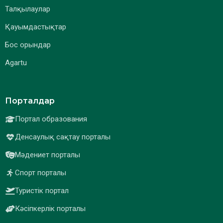
Талқылаулар
Қауымдастықтар
Бос орындар
Agartu
Порталдар
Портал образования
Денсаулық сақтау порталы
Мәдениет порталы
Спорт порталы
Туристік портал
Кәсіпкерлік порталы