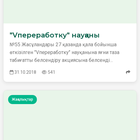
"Vпереработку" науқаны
№55 Жасұландары 27 қазанда қала бойынша
өткізілген "Vпереработку" науқанына яғни таза
табиғатты белсендіру акциясына белсенді
қатысты. Мектеп ішінде …
31.10.2018
541
Жаңалықтар