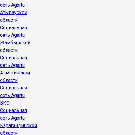
сеть Agartu
Атырауской
области
Социальная
сеть Agartu
Жамбылской
области
Социальная
сеть Agartu
Алматинской
области
Социальная
сеть Agartu
ВКО
Социальная
сеть Agartu
Карагандинской
области