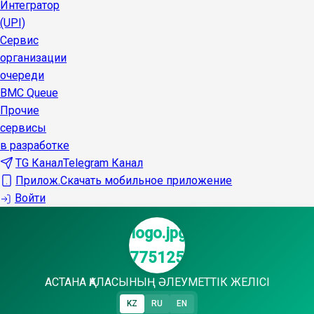
Интегратор
(UPI)
Сервис
организации
очереди
BMC Queue
Прочие
сервисы
в разработке
TG Канал
Telegram Канал
Прилож.
Скачать мобильное приложение
Войти
АСТАНА ҚАЛАСЫНЫҢ ӘЛЕУМЕТТІК ЖЕЛІСІ
KZ
RU
EN