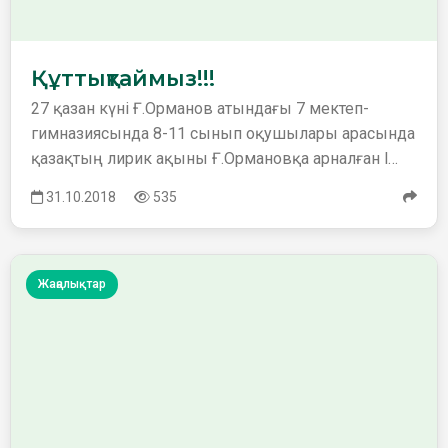
Құттықтаймыз!!!
27 қазан күні Ғ.Орманов атындағы 7 мектеп-
гимназиясында 8-11 сынып оқушылары арасында
қазақтың лирик ақыны Ғ.Ормановқа арналған l
қалалық Ғали оқулар…
31.10.2018
535
Жаңалықтар